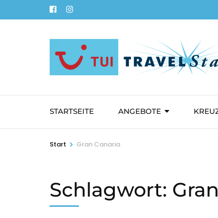
Zum
Inhalt
springen
(Eingabetaste
drücken)
STARTSEITE
ANGEBOTE
KREU
>
Start
Gran Canaria
Schlagwort:
Gran