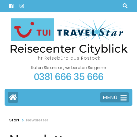
Zum
Inhalt
springen
(Eingabetaste
drücken)
Reisecenter Cityblick
Ihr Reisebüro aus Rostock
Rufen SIe uns an, wir beraten Sie gerne
0381 666 35 666
MENÜ
>
Start
Newsletter